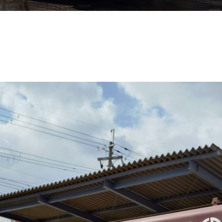
.1
SL-850Rf
GR-700N
KR-65H
GR-600N（Ⅱ）
SL-600Ⅱ
KRM-35H-Ⅱ
KRM-25H-F
GR-250N-G5
GR-250N（Ⅱ）
KR-25H-V7
KR-25H-V8