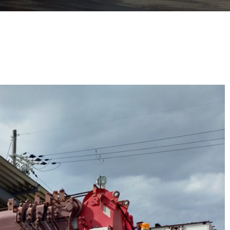
GR-120F（Ⅱ）