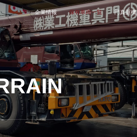
企業情報
保有車両一覧
門真重機
RRAIN
TERRAIN
ROUGH TER
ーン
ラフテレーンクレーン
GR-1000N（Ⅰ）