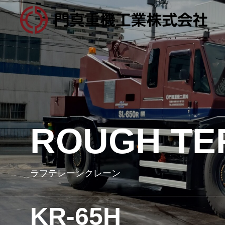
ROUGH TE
ALL 
オールテレ
ラフテレーンクレーン
KA-1300R
KR-65H