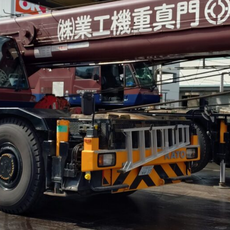
KRM-20H
GR-160N
MR-130RfⅡ
KRM-13H
GR-120NL