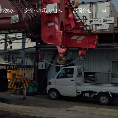
の強み
安全への取り組み
お問合せ
RAIN
REACH TOWER
リーチタワークレーン
GR-130F