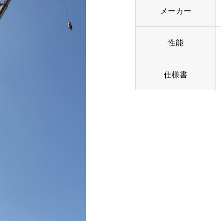
メーカー
性能
仕様書